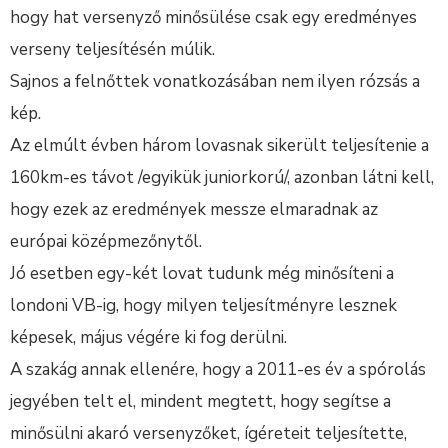
hogy hat versenyző minősülése csak egy eredményes
verseny teljesítésén múlik.
Sajnos a felnőttek vonatkozásában nem ilyen rózsás a
kép.
Az elmúlt évben három lovasnak sikerült teljesítenie a
160km-es távot /egyikük juniorkorú/, azonban látni kell,
hogy ezek az eredmények messze elmaradnak az
európai középmezőnytől.
Jó esetben egy-két lovat tudunk még minősíteni a
londoni VB-ig, hogy milyen teljesítményre lesznek
képesek, május végére ki fog derülni.
A szakág annak ellenére, hogy a 2011-es év a spórolás
jegyében telt el, mindent megtett, hogy segítse a
minősülni akaró versenyzőket, ígéreteit teljesítette,