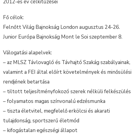
2012-es év célkitűzései
Fő célok:
Felnőtt Világ Bajnokság London augusztus 24-26.
Junior Európa Bajnokság Mont le Soi szeptember 8.
Válogatási alapelvek:
– az MLSZ Távlovagló és Távhajtó Szakág szabályainak,
valamint a FEI által előírt követelmények és minősülési
rendjének betartása
– tiltott teljesítményfokozó szerek nélküli felkészülés
– folyamatos magas színvonalú edzésmunka
– tiszta életvitel, megfelelő erkölcsi és akarati
tulajdonság, sportszerű életmód
– kifogástalan egészségi állapot