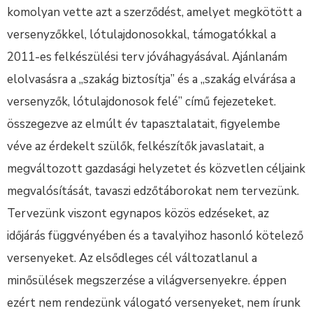
komolyan vette azt a szerződést, amelyet megkötött a
versenyzőkkel, lótulajdonosokkal, támogatókkal a
2011-es felkészülési terv jóváhagyásával. Ajánlanám
elolvasásra a „szakág biztosítja” és a „szakág elvárása a
versenyzők, lótulajdonosok felé” című fejezeteket.
összegezve az elmúlt év tapasztalatait, figyelembe
véve az érdekelt szülők, felkészítők javaslatait, a
megváltozott gazdasági helyzetet és közvetlen céljaink
megvalósítását, tavaszi edzőtáborokat nem tervezünk.
Tervezünk viszont egynapos közös edzéseket, az
időjárás függvényében és a tavalyihoz hasonló kötelező
versenyeket. Az elsődleges cél változatlanul a
minősülések megszerzése a világversenyekre. éppen
ezért nem rendezünk válogató versenyeket, nem írunk