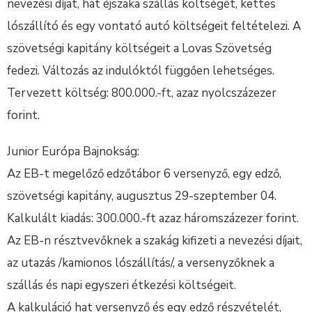
nevezési díjat, hat éjszaka szállás költségét, kettes
lószállító és egy vontató autó költségeit feltételezi. A
szövetségi kapitány költségeit a Lovas Szövetség
fedezi. Változás az indulóktól függően lehetséges.
Tervezett költség: 800.000.-ft, azaz nyolcszázezer
forint.
Junior Európa Bajnokság:
Az EB-t megelőző edzőtábor 6 versenyző, egy edző,
szövetségi kapitány, augusztus 29-szeptember 04.
Kalkulált kiadás: 300.000.-ft azaz háromszázezer forint.
Az EB-n résztvevőknek a szakág kifizeti a nevezési díjait,
az utazás /kamionos lószállítás/, a versenyzőknek a
szállás és napi egyszeri étkezési költségeit.
A kalkuláció hat versenyző és egy edző részvételét,