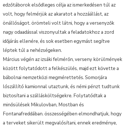
edzőtáborok elsődleges célja az ismerkedésen túl az
volt, hogy felmérjük az akaratot a hozzáállást, az
önállóságot. örömteli volt látni, hogy a versenyzők
nagy odaadással viszonyultak a feladatokhoz a zord
időjárás ellenére, és sok esetben egymást segítve
léptek túl a nehézségeken.
Március végén az izsáki felmérőn, verseny körülmények
között folytatódott a felkészülés, majd ezt követte a
bábolnai nemzetközi megmérettetés. Somorjára
lószállító kamionnal utaztunk, és némi pénzt tudtunk
biztosítani a szállásköltségekre. Folytatódtak a
minősülések Mikulovban, Mostban és
Fontanafreddában. összességében elmondhatjuk, hogy
a terveket sikerült megvalósítani, ennek eredménye,