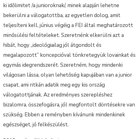
ki időlimitet /a junioroknak/, minek alapján lehetne
bekerülni a válogatottba, az egyetlen dolog, amit
teljesíteni kell, június végéig a FEI által meghatározott
minősülési feltételeket. Szeretnénk elkerülni azt a
hibát, hogy „ideológiailag jól átgondolt és
megalapozott” koncepcióval tönkretegyük lovainkat és
egymás idegrendszerét. Szeretném, hogy mindenki
világosan lássa, olyan lehetőség kapujában van a junior
csapat, ami ritkán adatik meg egy kis ország
válogatottjának. Az eredményes szerepléshez
bizalomra, összefogásra, jól megfontolt döntésekre van
szükség. Ebben a reményben kívánunk mindenkinek
egészséget, jó felkészülést.