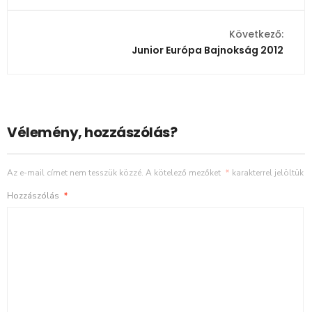
Következő:
Junior Európa Bajnokság 2012
Vélemény, hozzászólás?
Az e-mail címet nem tesszük közzé.
A kötelező mezőket
*
karakterrel jelöltük
Hozzászólás
*