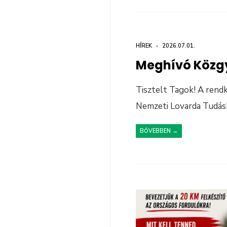
HÍREK
•
2026.07.01.
Meghívó Közg
Tisztelt Tagok! A rendkí
Nemzeti Lovarda Tudás
BŐVEBBEN →