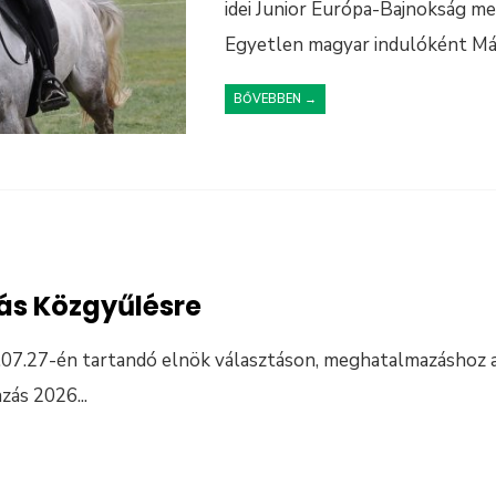
idei Junior Európa-Bajnokság m
Egyetlen magyar indulóként Má
BŐVEBBEN →
s Közgyűlésre
6.07.27-én tartandó elnök választáson, meghatalmazáshoz
zás 2026
...