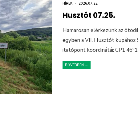
HÍREK
•
2026.07.22.
Husztót 07.25.
Hamarosan elérkezünk az ötödi
egyben a VII. Husztót kupához 
itatópont koordinátái: CP1 46°
BŐVEBBEN →