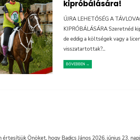
kipróbálására!
ÚJRA LEHETŐSÉG A TÁVLOV
KIPRÓBÁLÁSÁRA Szeretnéd kipró
de eddig a költségek vagy a lice
visszatartottak?
...
BŐVEBBEN →
 értesítjük Önöket, hogy Badics János 2026. június 23. nap