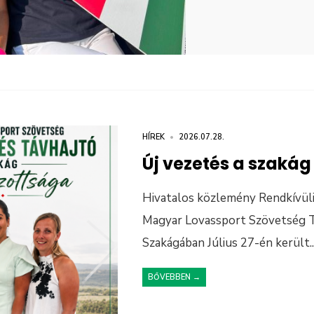
HÍREK
•
2026.07.28.
Új vezetés a szakág
Hivatalos közlemény Rendkívüli 
Magyar Lovassport Szövetség T
Szakágában Július 27-én került
..
BŐVEBBEN →