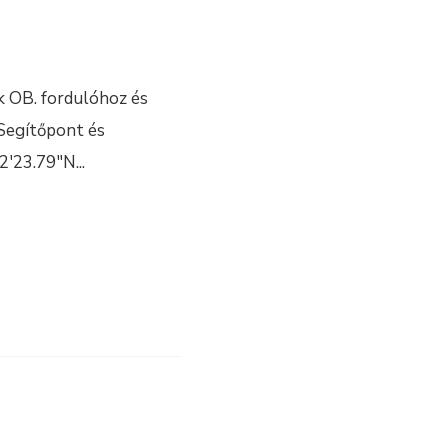
k OB. fordulóhoz és
Segítőpont és
12′23.79″N
...