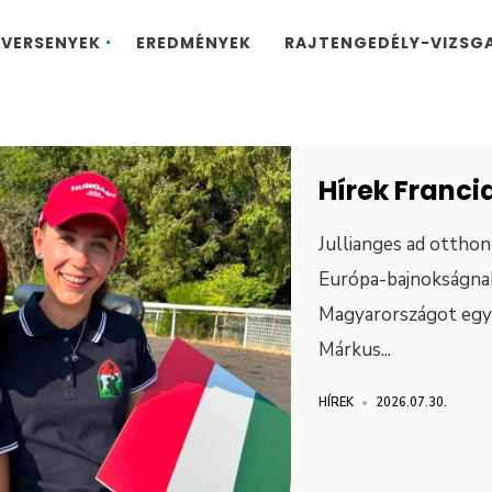
VERSENYEK
EREDMÉNYEK
RAJTENGEDÉLY-VIZSG
Hírek Franci
Jullianges ad otthont
Európa-bajnokságnak
Magyarországot egy
Márkus
...
HÍREK
•
2026.07.30.