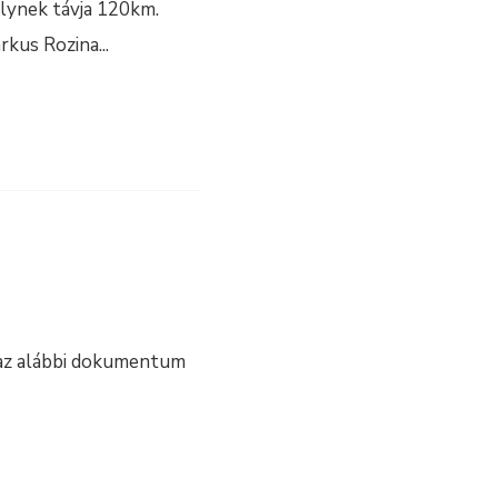
elynek távja 120km.
rkus Rozina
...
 az alábbi dokumentum