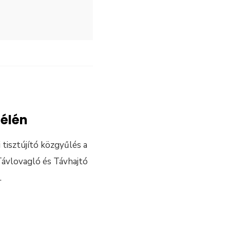
 élén
tisztújító közgyűlés a
ávlovagló és Távhajtó
.