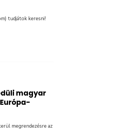
m) tudjátok keresni!
edüli magyar
 Európa-
 kerül megrendezésre az