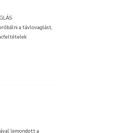
AGLÁS
bálni a távlovaglást,
ncfeltételek
jával lemondott a