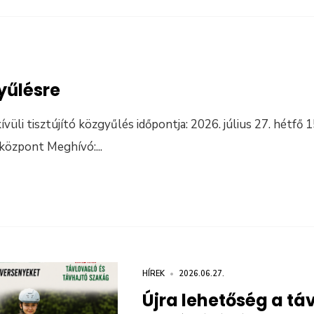
yűlésre
vüli tisztújító közgyűlés időpontja: 2026. július 27. hétfő 1
központ Meghívó:
...
HÍREK
•
2026.06.27.
Újra lehetőség a tá