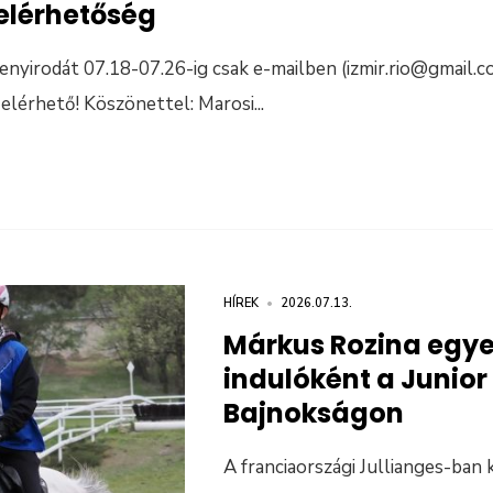
elérhetőség
nyirodát 07.18-07.26-ig csak e-mailben (izmir.rio@gmail.co
elérhető! Köszönettel: Marosi
...
HÍREK
•
2026.07.13.
Márkus Rozina egy
indulóként a Junior
Bajnokságon
A franciaországi Jullianges-ban