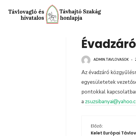
Évadzáró
ADMIN.TAVLOVASOK
•
Az évadzáró közgyűlésr
egyesületetek vezetősé
pontokkal kapcsolatban
a
zsuzsibanyai@yahoo.
Előző:
Kelet Európai Távlo