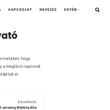
A
KAPCSOLAT
NEVEZÉS
EGYÉB
vató
Benneteket, hogy
y a meglévő napirendi
ldjétek el
Következő:
ő verseny Bükkösdön