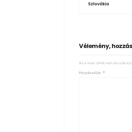
Szlovákia
Vélemény, hozzás
Az e-mail címet nem tesszük köz
Hozzászólás
*