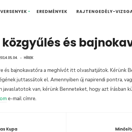
VERSENYEK
EREDMÉNYEK
RAJTENGEDÉLY-VIZSG
 közgyűlés és bajnoka
2014.05.04.
•
HÍREK
e és bajnokavatóra a meghívót itt olvashatjátok. Kérünk 
gének juttassátok el. Amennyiben új napirendi pontra, vag
 javaslatotok van, kérünk Benneteket, hogy azt írásban kü
com
e-mail címre.
vas Kupa
Minősít