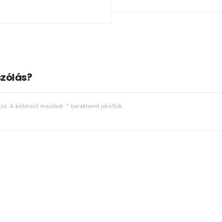
zólás?
zé.
A kötelező mezőket
*
karakterrel jelöltük