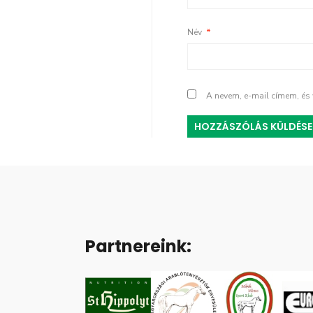
Név
*
A nevem, e-mail címem, é
Partnereink: