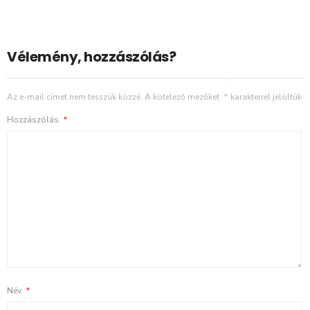
Vélemény, hozzászólás?
Az e-mail címet nem tesszük közzé.
A kötelező mezőket
*
karakterrel jelöltük
Hozzászólás
*
Név
*