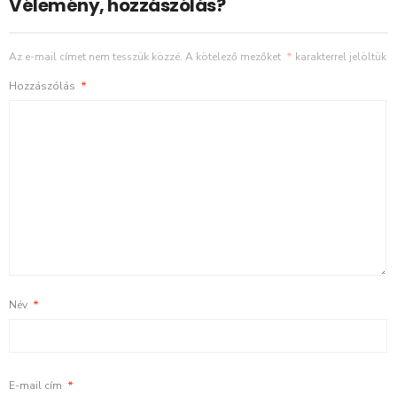
Vélemény, hozzászólás?
Az e-mail címet nem tesszük közzé.
A kötelező mezőket
*
karakterrel jelöltük
Hozzászólás
*
Név
*
E-mail cím
*