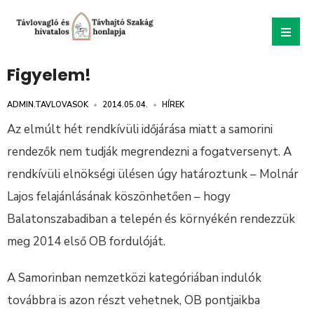
Figyelem!
ADMIN.TAVLOVASOK
•
2014.05.04.
•
HÍREK
Az elmúlt hét rendkívüli időjárása miatt a samorini
rendezők nem tudják megrendezni a fogatversenyt. A
rendkívüli elnökségi ülésen úgy határoztunk – Molnár
Lajos felajánlásának köszönhetően – hogy
Balatonszabadiban a telepén és környékén rendezzük
meg 2014 első OB fordulóját.
A Samorinban nemzetközi kategóriában indulók
továbbra is azon részt vehetnek, OB pontjaikba