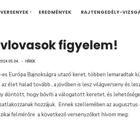
VERSENYEK
EREDMÉNYEK
RAJTENGEDÉLY-VIZSG
ávlovasok figyelem!
2014.05.04.
•
HÍREK
-es Európa Bajnokságra utazó keret, többen lemaradtak k
 az élet halad tovább , a jövőben is lesz világverseny és l
gy döntött, hogy bővíti a válogatott keretet, és lehetőség
 csatlakozzanak hozzájuk. Ennek szellemében az augusztus
fizikai felmérőre a következő versenyzőket hívom meg: