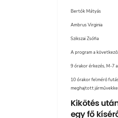
Bertók Mátyás
Ambrus Virginia
Szikszai Zsófia
A program a következő
9 órakor érkezés, M-7 
10 órakor felmérő futás
meghajtott járművekkel
Kikötés után
egy fő kísé