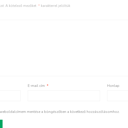
zé.
A kötelező mezőket
*
karakterrel jelöltük
E-mail cím
*
Honlap
s weboldalcímem mentése a böngészőben a következő hozzászólásomhoz.