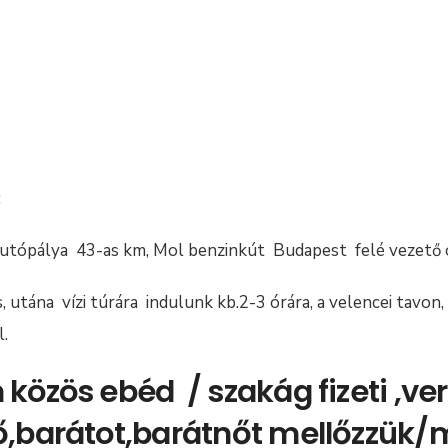
:
autópálya 43-as km, Mol benzinkút Budapest felé vezető 
, utána vízi túrára indulunk kb.2-3 órára, a velencei tavo
.
 közös ebéd / szakág fizeti ,v
rő,barátot,barátnőt mellőzzük/