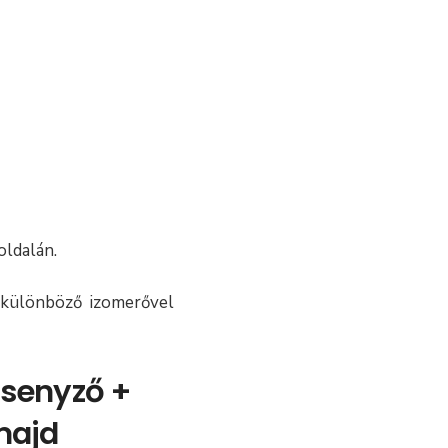
oldalán.
n, különböző izomerővel
ersenyző +
majd