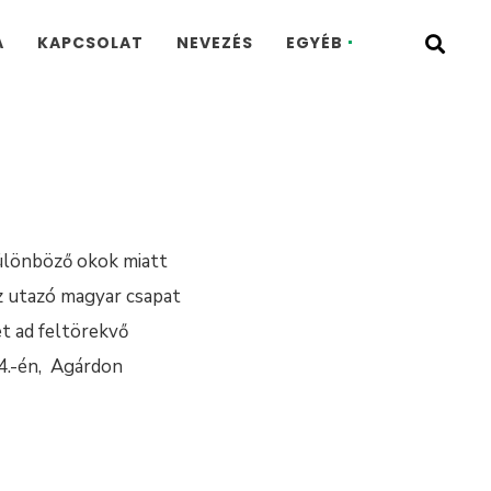
A
KAPCSOLAT
NEVEZÉS
EGYÉB
ülönböző okok miatt
esz utazó magyar csapat
et ad feltörekvő
 4.-én, Agárdon