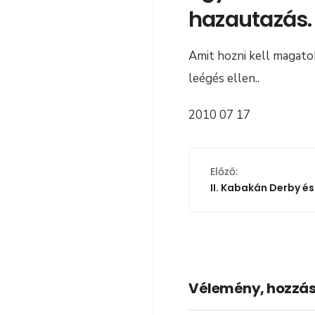
hazautazás.
Amit hozni kell magatok
leégés ellen..
2010 07
Előző:
II. Kabakán Derby é
Vélemény, hozzás