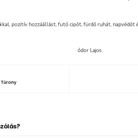
kal, pozitív hozzáállást, futó cipőt, fürdő ruhát, napvédő
 17 ódor Lajos
s Túrony
zólás?