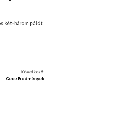
t és két-három pólót
Következő:
Cece Eredmények