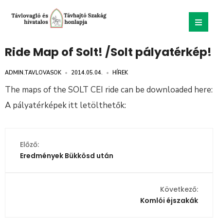
Ride Map of Solt! /Solt pályatérkép!
ADMIN.TAVLOVASOK
•
2014.05.04.
•
HÍREK
The maps of the SOLT CEI ride can be downloaded here:
A pályatérképek itt letölthetők:
Előző:
Eredmények Bükkösd után
Következő:
Komlói éjszakák