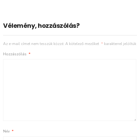
Vélemény, hozzászólás?
Az e-mail címet nem tesszük közzé.
A kötelező mezőket
*
karakterrel jelöltük
Hozzászólás
*
Név
*