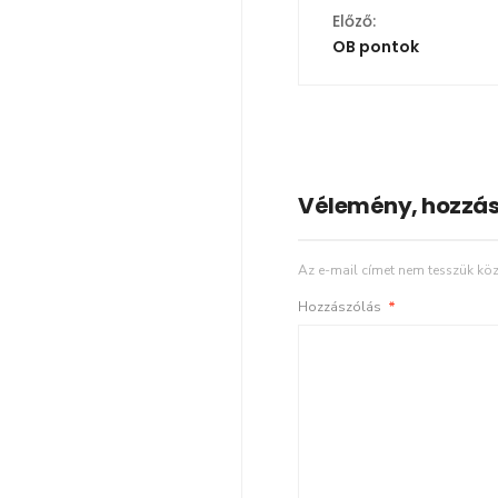
Előző:
OB pontok
Vélemény, hozzás
Az e-mail címet nem tesszük köz
Hozzászólás
*