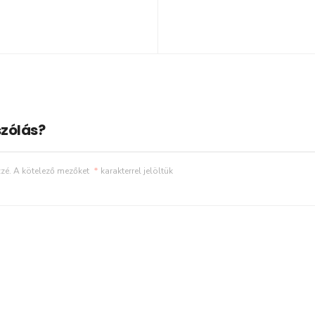
zólás?
zé.
A kötelező mezőket
*
karakterrel jelöltük