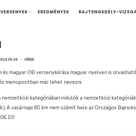
VERSENYEK
EREDMÉNYEK
RAJTENGEDÉLY-VIZSG
a
2014.05.04.
•
HÍREK
 és magyar OB versenykiírása magyar nyelven is olvashat
s menüpontban már lehet nevezni.
a nemzetközi kategóriában indulók a nemzetközi kategóriá
tek.) A vasárnapi 80 km nem számít bele az Országos Bajnoks
4.06.10!