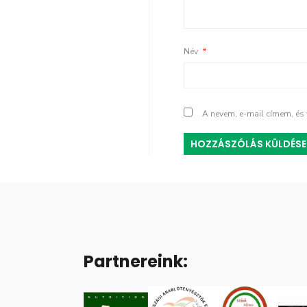
Név
*
A nevem, e-mail címem, é
Partnereink: