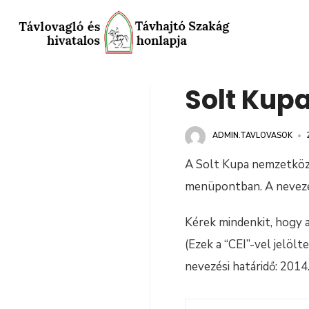
Solt Kup
ADMIN.TAVLOVASOK
•
A Solt Kupa nemzetközi
menüpontban. A nevezé
Kérek mindenkit, hogy 
(Ezek a “CEI”-vel jelöl
nevezési határidő: 201