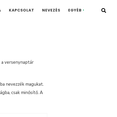
A
KAPCSOLAT
NEVEZÉS
EGYÉB
ó a versenynaptár
kba nevezzék magukat.
ágba, csak minősítő. A