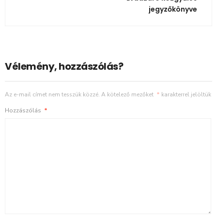
jegyzőkönyve
Vélemény, hozzászólás?
Az e-mail címet nem tesszük közzé.
A kötelező mezőket
*
karakterrel jelöltük
Hozzászólás
*