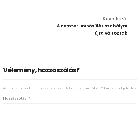
Következő:
A nemzeti minősülés szabályai
újra változtak
Vélemény, hozzászólás?
Az e-mail címet nem tesszük közzé.
A kötelező mezőket
*
karakterrel jelöltük
Hozzászólás
*