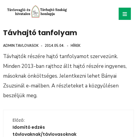
Távhajtó tanfolyam
ADMIN.TAVLOVASOK
•
2014.05.04.
•
HÍREK
Távhajtók részére hajtó tanfolyamot szervezünk.
Minden 2013-ban rajthoz állt hajtó részére ingyenes,
másoknak önköltséges. Jelentkezni lehet Bányai
Zsuzsinál e-mailben. A részleteket a közgyűlésen
beszéljük meg.
Előző:
Idomító edzés
távlovaknak/távlovasoknak