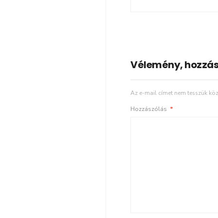
Vélemény, hozzás
Az e-mail címet nem tesszük köz
Hozzászólás
*