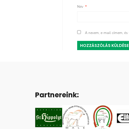
Név
*
A nevem, e-mail címem, é
Partnereink: