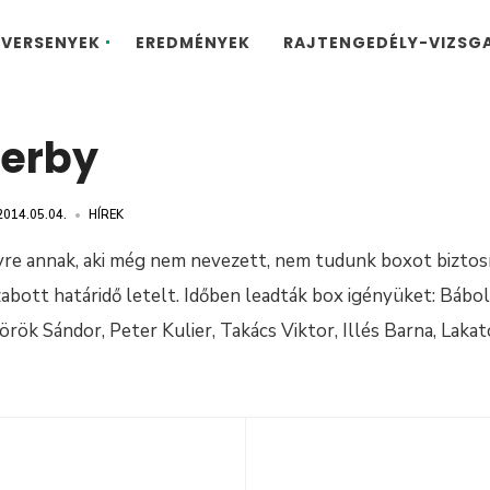
VERSENYEK
EREDMÉNYEK
RAJTENGEDÉLY-VIZSG
Derby
2014.05.04.
•
HÍREK
yre annak, aki még nem nevezett, nem tudunk boxot biztosí
bott határidő letelt. Időben leadták box igényüket: Bábol
örök Sándor, Peter Kulier, Takács Viktor, Illés Barna, Laka