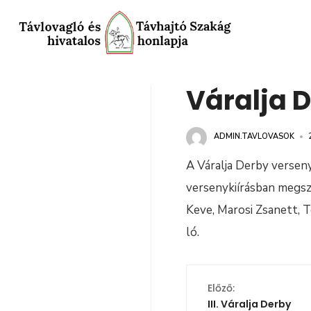
Váralja 
ADMIN.TAVLOVASOK
•
A Váralja Derby versen
versenykiírásban megsza
Keve, Marosi Zsanett, T
ló.
Előző:
III. Váralja Derby