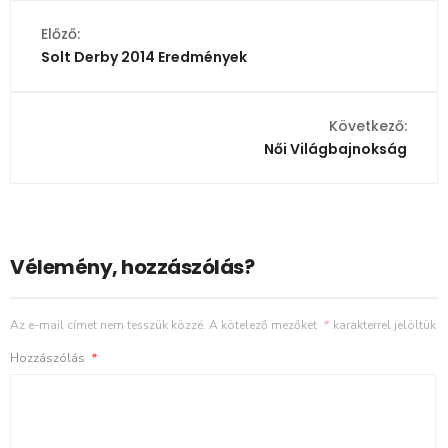
Előző:
Solt Derby 2014 Eredmények
Következő:
Női Világbajnokság
Vélemény, hozzászólás?
Az e-mail címet nem tesszük közzé.
A kötelező mezőket
*
karakterrel jelöltük
Hozzászólás
*