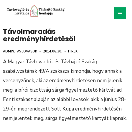
Távolmaradás
eredményhirdetésől
ADMIN.TAVLOVASOK
•
2014.06.30.
•
HÍREK
A Magyar Távlovagló- és Távhajtó Szakág
szabályzatának 49/A szakasza kimondja, hogy annak a
versenyzőnek, aki az eredményhirdetésen nem jelenik
meg, a bírói bizottság sárga figyelmeztető kártyát ad.
Fenti szakasz alapján az alábbi lovasok, akik a június 28-
29-én megrendezett Solt Kupa eredményhirdetésén
nem jelentek meg, sárga figyelmeztető kártyát kapnak.