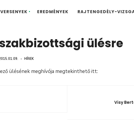
VERSENYEK
EREDMÉNYEK
RAJTENGEDÉLY-VIZSG
szakbizottsági ülésre
2015.01.09.
•
HÍREK
ező ülésének meghívója megtekinthető itt:
Visy Ber