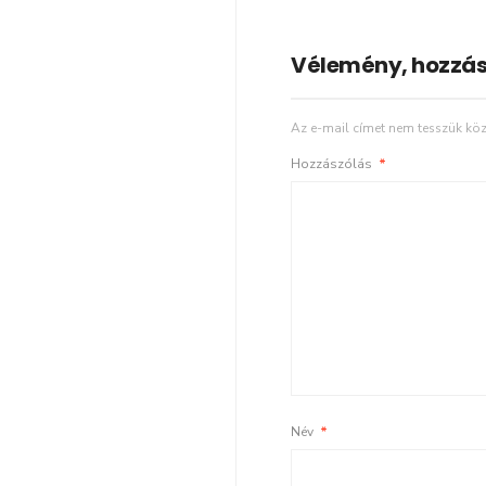
Vélemény, hozzás
Az e-mail címet nem tesszük köz
Hozzászólás
*
Név
*