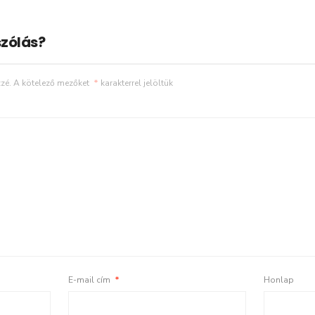
zólás?
zé.
A kötelező mezőket
*
karakterrel jelöltük
E-mail cím
*
Honlap