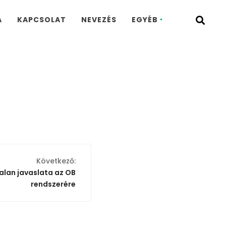
A
KAPCSOLAT
NEVEZÉS
EGYÉB
Következő:
talan javaslata az OB
rendszerére