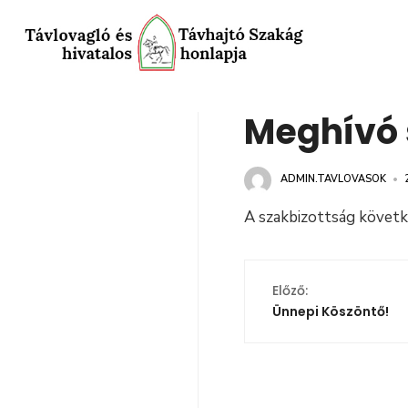
Meghívó 
ADMIN.TAVLOVASOK
•
A szakbizottság követk
Előző:
Ünnepi Köszöntő!