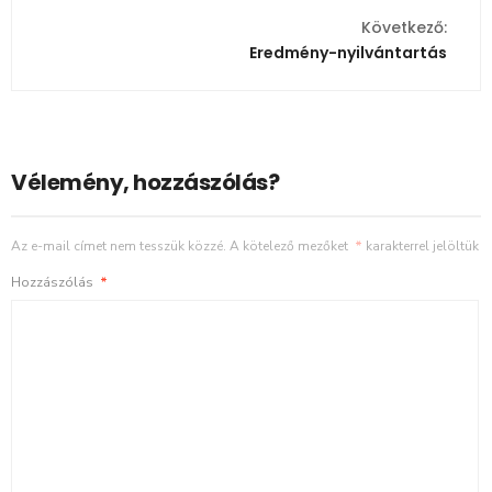
Következő:
Eredmény-nyilvántartás
Vélemény, hozzászólás?
Az e-mail címet nem tesszük közzé.
A kötelező mezőket
*
karakterrel jelöltük
Hozzászólás
*