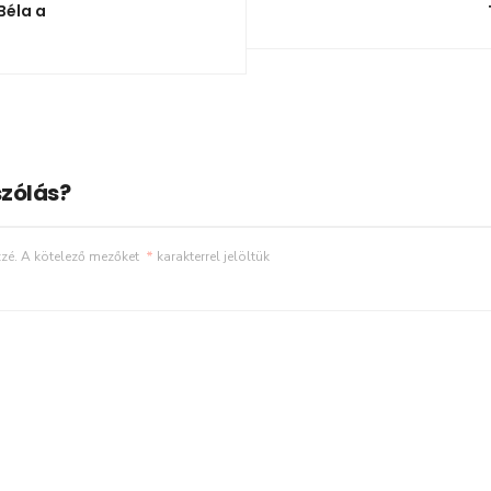
Béla a
zólás?
zé.
A kötelező mezőket
*
karakterrel jelöltük