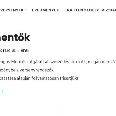
VERSENYEK
EREDMÉNYEK
RAJTENGEDÉLY-VIZSG
entők
2015.09.15.
•
HÍREK
szágos Mentőszolgálattal szerződést kötött, magán mentő
 igénybe a versenyrendezők.
oztatása alapján folyamatosan frissítjük)
TT