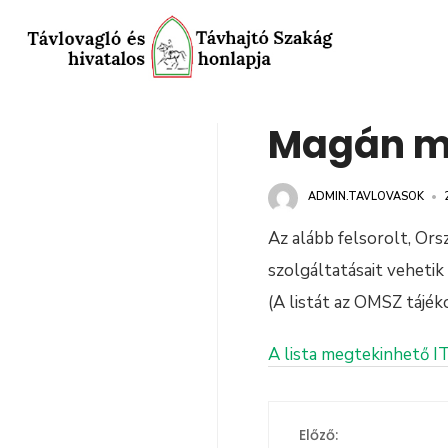
Magán m
ADMIN.TAVLOVASOK
•
Az alább felsorolt, Or
szolgáltatásait vehetik
(A listát az OMSZ tájék
A lista megtekinhető I
Előző: