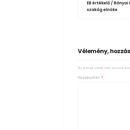
EB értékelő / Bányai 
szakág elnöke
Vélemény, hozzás
Az e-mail címet nem tesszük köz
Hozzászólás
*