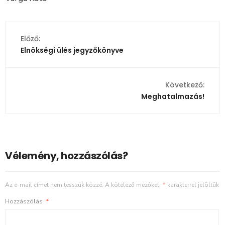
Előző:
Elnökségi ülés jegyzőkönyve
Következő:
Meghatalmazás!
Vélemény, hozzászólás?
Az e-mail címet nem tesszük közzé.
A kötelező mezőket
*
karakterrel jelöltük
Hozzászólás
*