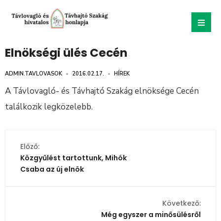
Elnökségi ülés Cecén
ADMIN.TAVLOVASOK
•
2016.02.17.
•
HÍREK
A Távlovagló- és Távhajtó Szakág elnöksége Cecén
találkozik legközelebb.
Előző:
Közgyűlést tartottunk, Mihók
Csaba az új elnök
Következő:
Még egyszer a minősülésről