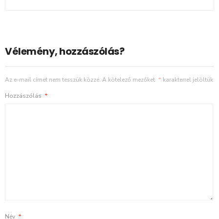
Vélemény, hozzászólás?
Az e-mail címet nem tesszük közzé.
A kötelező mezőket
*
karakterrel jelöltük
Hozzászólás
*
Név
*