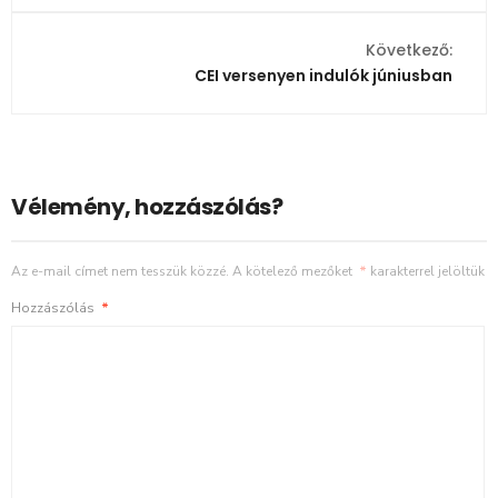
Következő:
CEI versenyen indulók júniusban
Vélemény, hozzászólás?
Az e-mail címet nem tesszük közzé.
A kötelező mezőket
*
karakterrel jelöltük
Hozzászólás
*