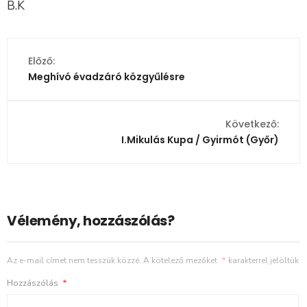
B.K
Előző:
Meghívó évadzáró közgyűlésre
Következő:
I.Mikulás Kupa / Gyirmót (Győr)
Vélemény, hozzászólás?
Az e-mail címet nem tesszük közzé.
A kötelező mezőket
*
karakterrel jelöltük
Hozzászólás
*