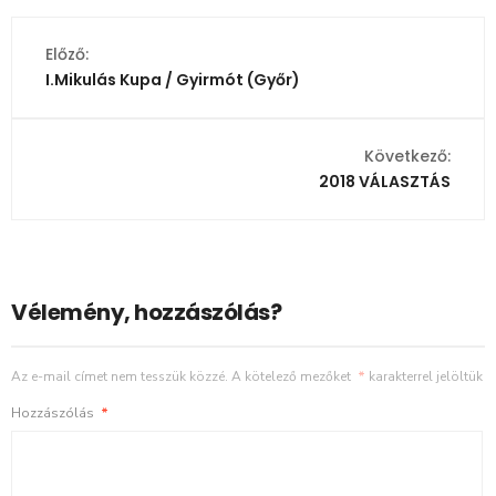
Előző:
I.Mikulás Kupa / Gyirmót (Győr)
Következő:
2018 VÁLASZTÁS
Vélemény, hozzászólás?
Az e-mail címet nem tesszük közzé.
A kötelező mezőket
*
karakterrel jelöltük
Hozzászólás
*