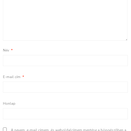
Név
*
E-mail cím
*
Honlap
A nevem, e-mail címem, és weboldalcímem mentése a böngészőben a