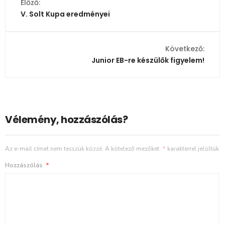
Előző:
V. Solt Kupa eredményei
Következő:
Junior EB-re készülők figyelem!
Vélemény, hozzászólás?
Az e-mail címet nem tesszük közzé.
A kötelező mezőket
*
karakterrel jelöltük
Hozzászólás
*