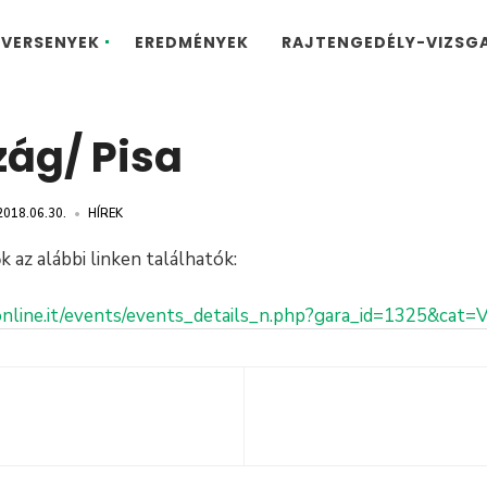
VERSENYEK
EREDMÉNYEK
RAJTENGEDÉLY-VIZSG
zág/ Pisa
2018.06.30.
•
HÍREK
k az alábbi linken találhatók:
nline.it/events/events_details_n.php?gara_id=1325&cat=