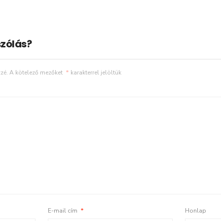
zólás?
zé.
A kötelező mezőket
*
karakterrel jelöltük
E-mail cím
*
Honlap