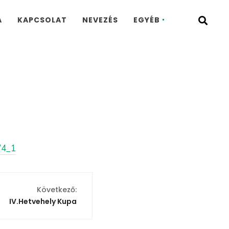
A
KAPCSOLAT
NEVEZÉS
EGYÉB
V4_1
Következő:
IV.Hetvehely Kupa