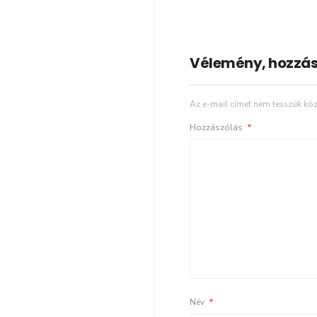
Vélemény, hozzás
Az e-mail címet nem tesszük köz
Hozzászólás
*
Név
*