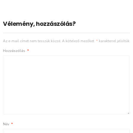
Vélemény, hozzászólás?
Az e-mail címet nem tesszük közzé.
A kötelező mezőket
*
karakterrel jelöltük
Hozzászólás
*
Név
*