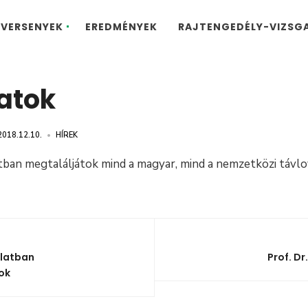
VERSENYEK
EREDMÉNYEK
RAJTENGEDÉLY-VIZSG
atok
2018.12.10.
•
HÍREK
an megtaláljátok mind a magyar, mind a nemzetközi távlo
olatban
Prof. Dr
ok