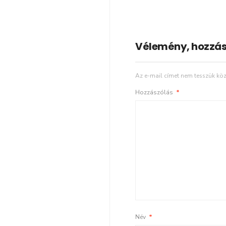
Vélemény, hozzás
Az e-mail címet nem tesszük köz
Hozzászólás
*
Név
*