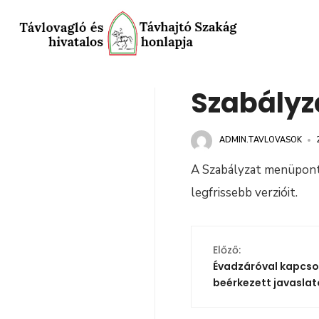
Szabályz
ADMIN.TAVLOVASOK
•
A Szabályzat menüpontb
legfrissebb verzióit.
Előző:
Évadzáróval kapcs
beérkezett javaslat