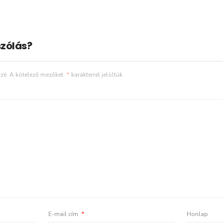
zólás?
zé.
A kötelező mezőket
*
karakterrel jelöltük
E-mail cím
*
Honlap