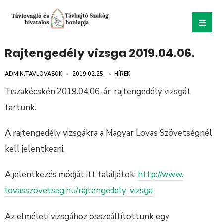
Rajtengedély vizsga 2019.04.06.
ADMIN.TAVLOVASOK
•
2019.02.25.
•
HÍREK
Tiszakécskén 2019.04.06-án rajtengedély vizsgát
tartunk.
A rajtengedély vizsgákra a Magyar Lovas Szövetségnél
kell jelentkezni.
A jelentkezés módját itt találjátok:
http://www.
lovasszovetseg.hu/
rajtengedely-vizsga
Az elméleti vizsgához összeállítottunk egy