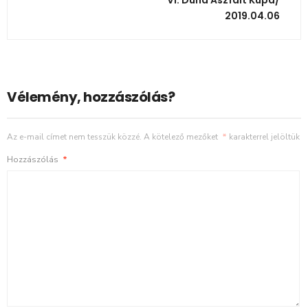
2019.04.06
Vélemény, hozzászólás?
Az e-mail címet nem tesszük közzé.
A kötelező mezőket
*
karakterrel jelöltük
Hozzászólás
*