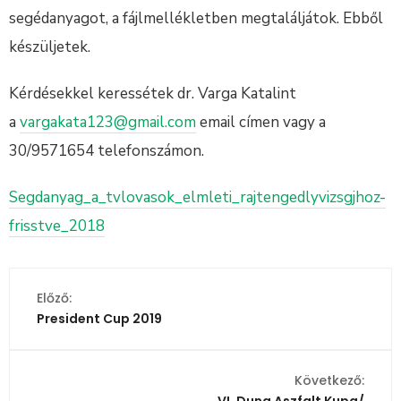
segédanyagot, a fájlmellékletben megtaláljátok. Ebből
készüljetek.
Kérdésekkel keressétek dr. Varga Katalint
a
vargakata123@gmail.com
email címen vagy a
30/9571654 telefonszámon.
Segdanyag_a_tvlovasok_elmleti_rajtengedlyvizsgjhoz-
frisstve_2018
Előző:
President Cup 2019
Következő:
VI. Duna Aszfalt Kupa/