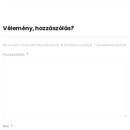
Vélemény, hozzászólás?
Az e-mail címet nem tesszük közzé.
A kötelező mezőket
*
karakterrel jelöltük
Hozzászólás
*
Név
*