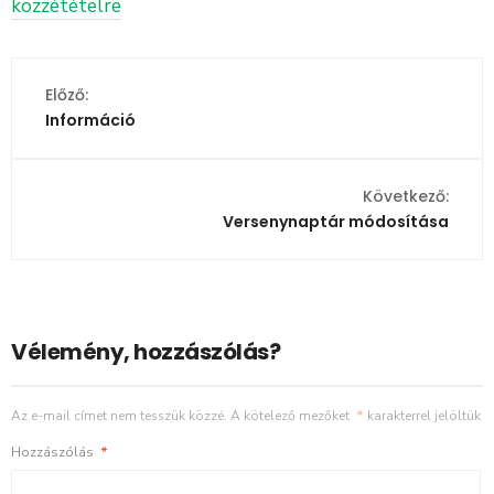
közzétételre
Előző:
Információ
Következő:
Versenynaptár módosítása
Vélemény, hozzászólás?
Az e-mail címet nem tesszük közzé.
A kötelező mezőket
*
karakterrel jelöltük
Hozzászólás
*