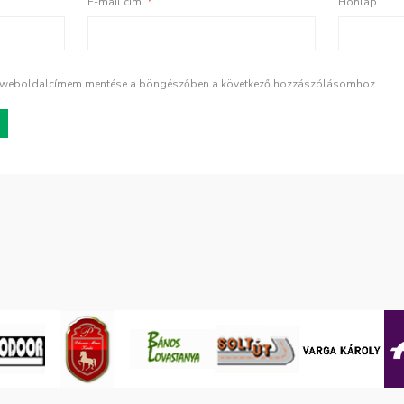
E-mail cím
*
Honlap
s weboldalcímem mentése a böngészőben a következő hozzászólásomhoz.