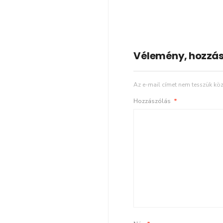
Vélemény, hozzás
Az e-mail címet nem tesszük köz
Hozzászólás
*