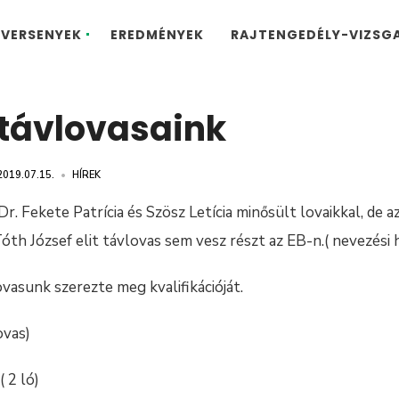
VERSENYEK
EREDMÉNYEK
RAJTENGEDÉLY-VIZSG
 távlovasaink
2019.07.15.
•
HÍREK
Dr. Fekete Patrícia és Szösz Letícia minősült lovaikkal, de 
óth József elit távlovas sem vesz részt az EB-n.( nevezési h
vasunk szerezte meg kvalifikációját.
ovas)
( 2 ló)