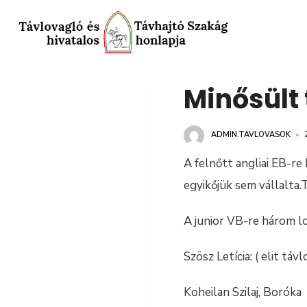
Minősült
ADMIN.TAVLOVASOK
•
A felnőtt angliai EB-re 
egyikőjük sem vállalta.T
A junior VB-re három lo
Szösz Letícia: ( elit távl
Koheilan Szilaj, Boróka 