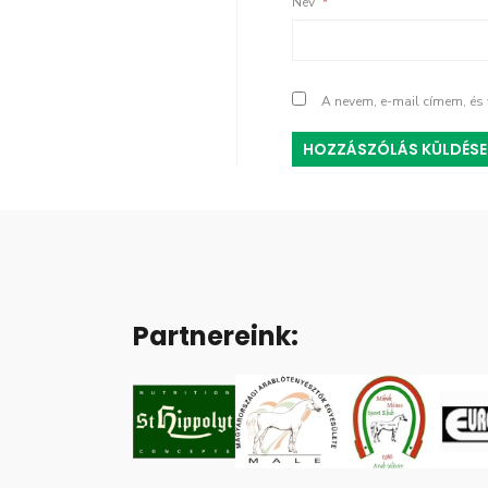
Név
*
A nevem, e-mail címem, é
Partnereink: