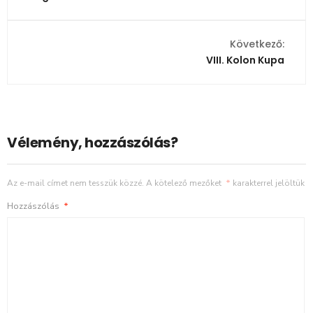
Következő:
VIII. Kolon Kupa
Vélemény, hozzászólás?
Az e-mail címet nem tesszük közzé.
A kötelező mezőket
*
karakterrel jelöltük
Hozzászólás
*