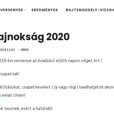
VERSENYEK
EREDMÉNYEK
RAJTENGEDÉLY-VIZSG
ajnokság 2020
2019.12.02.
•
HÍREK
19 évi versenye az évadzáró előtti napon véget ért !
csapatnak!
állításokat, csapatneveket ( új vagy régi ) leadhatjátok dec
u
email címen!
 lesznek, ezért a határidő!