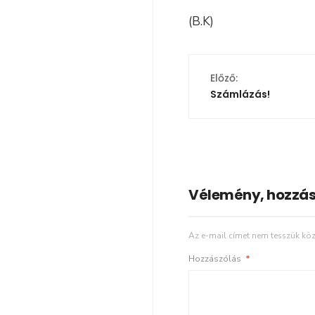
(B.K)
Előző:
Számlázás!
Vélemény, hozzás
Az e-mail címet nem tesszük köz
Hozzászólás
*