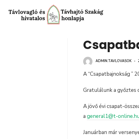
Csapatb
ADMIN.TAVLOVASOK
•
A “Csapatbajnokság ” 20
Gratulálunk a győztes 
A jövő évi csapat-össze
a
general1@t-online.h
Januárban már versenyek