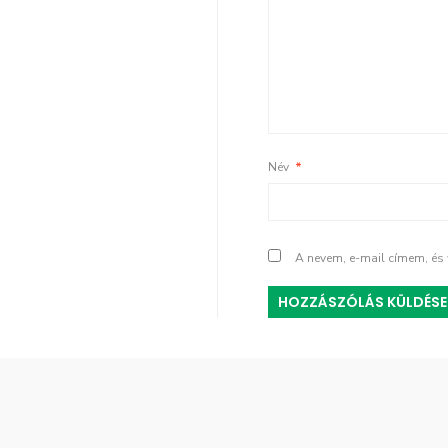
Név
*
A nevem, e-mail címem, é