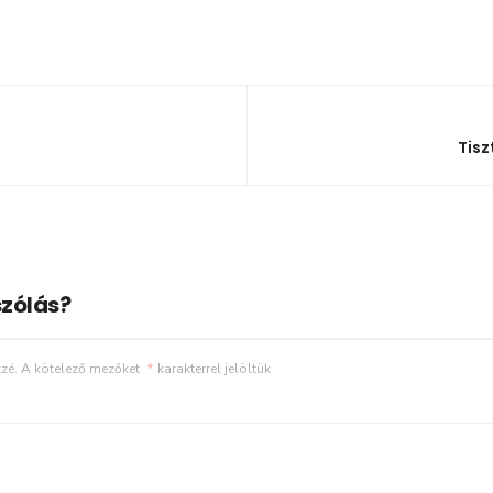
Tisz
zólás?
zé.
A kötelező mezőket
*
karakterrel jelöltük