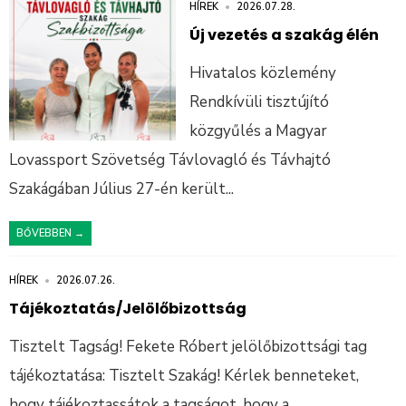
HÍREK
•
2026.07.28.
Új vezetés a szakág élén
Hivatalos közlemény
Rendkívüli tisztújító
közgyűlés a Magyar
Lovassport Szövetség Távlovagló és Távhajtó
Szakágában Július 27-én került
...
BŐVEBBEN →
HÍREK
•
2026.07.26.
Tájékoztatás/Jelölőbizottság
Tisztelt Tagság! Fekete Róbert jelölőbizottsági tag
tájékoztatása: Tisztelt Szakág! Kérlek benneteket,
hogy tájékoztassátok a tagságot, hogy a
...