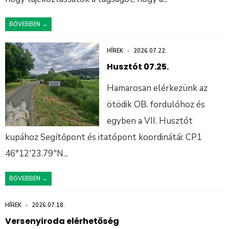
BŐVEBBEN →
HÍREK
•
2026.07.22.
Husztót 07.25.
Hamarosan elérkezünk az
ötödik OB. fordulóhoz és
egyben a VII. Husztót
kupához Segítőpont és itatópont koordinátái: CP1
46°12′23.79″N
...
BŐVEBBEN →
HÍREK
•
2026.07.18.
Versenyiroda elérhetőség