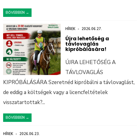
BŐVEBBEN →
HÍREK
•
2026.06.27.
Újra lehetőség a
távlovaglás
kipróbálására!
ÚJRA LEHETŐSÉG A
TÁVLOVAGLÁS
KIPRÓBÁLÁSÁRA Szeretnéd kipróbálni a távlovaglást,
de eddig a költségek vagy a licencfeltételek
visszatartottak?
...
BŐVEBBEN →
HÍREK
•
2026.06.23.