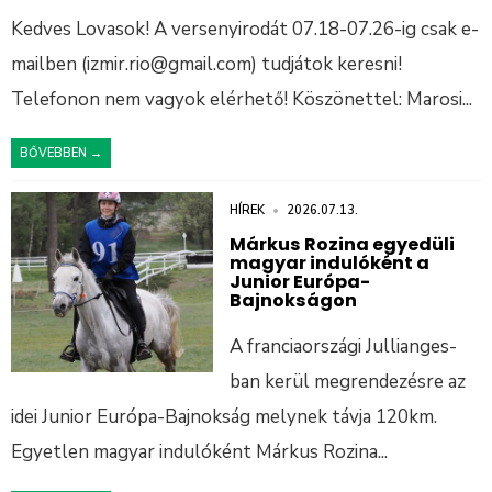
Kedves Lovasok! A versenyirodát 07.18-07.26-ig csak e-
mailben (izmir.rio@gmail.com) tudjátok keresni!
Telefonon nem vagyok elérhető! Köszönettel: Marosi
...
BŐVEBBEN →
HÍREK
•
2026.07.13.
Márkus Rozina egyedüli
magyar indulóként a
Junior Európa-
Bajnokságon
A franciaországi Jullianges-
ban kerül megrendezésre az
idei Junior Európa-Bajnokság melynek távja 120km.
Egyetlen magyar indulóként Márkus Rozina
...