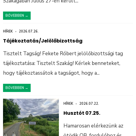
Szakágában Július 27-én került
...
BŐVEBBEN →
HÍREK
•
2026.07.26.
Tájékoztatás/Jelölőbizottság
Tisztelt Tagság! Fekete Róbert jelölőbizottsági tag
tájékoztatása: Tisztelt Szakág! Kérlek benneteket,
hogy tájékoztassátok a tagságot, hogy a
...
BŐVEBBEN →
HÍREK
•
2026.07.22.
Husztót 07.25.
Hamarosan elérkezünk az
ötödik OB. fordulóhoz és