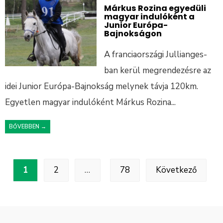
Márkus Rozina egyedüli
magyar indulóként a
Junior Európa-
Bajnokságon
A franciaországi Jullianges-
ban kerül megrendezésre az
idei Junior Európa-Bajnokság melynek távja 120km.
Egyetlen magyar indulóként Márkus Rozina
...
BŐVEBBEN →
1
2
…
78
Következő