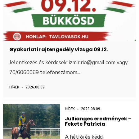
Gyakorlati rajtengedély vizsga 09.12.
Jelentkezés és kérdesek: izmir.rio@gmail.com vagy
70/6060069 telefonszámom
...
HÍREK
•
2026.08.09.
HÍREK
•
2026.08.09.
Jullianges eredmények –
Fekete Patrícia
A hétfői és keddi