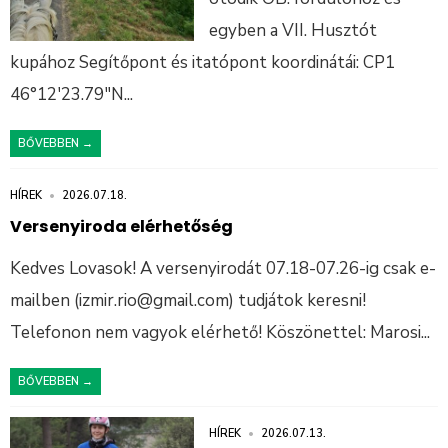
egyben a VII. Husztót
kupához Segítőpont és itatópont koordinátái: CP1
46°12′23.79″N
...
BŐVEBBEN →
HÍREK
•
2026.07.18.
Versenyiroda elérhetőség
Kedves Lovasok! A versenyirodát 07.18-07.26-ig csak e-
mailben (izmir.rio@gmail.com) tudjátok keresni!
Telefonon nem vagyok elérhető! Köszönettel: Marosi
...
BŐVEBBEN →
HÍREK
•
2026.07.13.