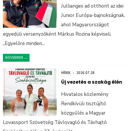
Jullianges ad otthont az idei
Junior Európa-bajnokságnak,
ahol Magyarországot
egyedüli versenyzőként Márkus Rozina képviseli.
„Egyelőre minden
...
BŐVEBBEN →
HÍREK
•
2026.07.28.
Új vezetés a szakág élén
Hivatalos közlemény
Rendkívüli tisztújító
közgyűlés a Magyar
Lovassport Szövetség Távlovagló és Távhajtó