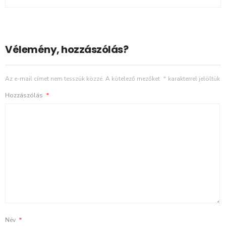
Vélemény, hozzászólás?
Az e-mail címet nem tesszük közzé.
A kötelező mezőket
*
karakterrel jelöltük
Hozzászólás
*
Név
*