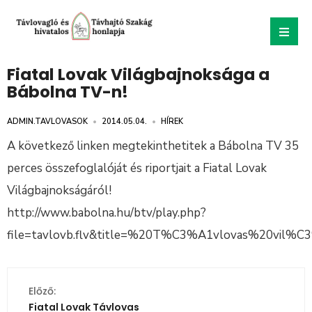
Fiatal Lovak Világbajnoksága a
Bábolna TV-n!
ADMIN.TAVLOVASOK
•
2014.05.04.
•
HÍREK
A következő linken megtekinthetitek a Bábolna TV 35
perces összefoglalóját és riportjait a Fiatal Lovak
Világbajnokságáról!
http://www.babolna.hu/btv/play.php?
file=tavlovb.flv&title=%20T%C3%A1vlovas%20vil%
Előző:
Fiatal Lovak Távlovas