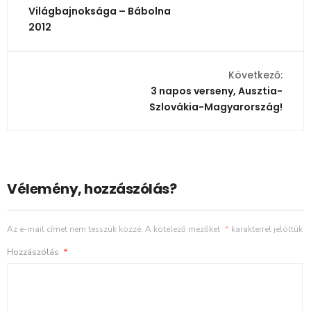
Világbajnoksága – Bábolna
2012
Következő:
3 napos verseny, Ausztia-
Szlovákia-Magyarország!
Vélemény, hozzászólás?
Az e-mail címet nem tesszük közzé.
A kötelező mezőket
*
karakterrel jelöltük
Hozzászólás
*