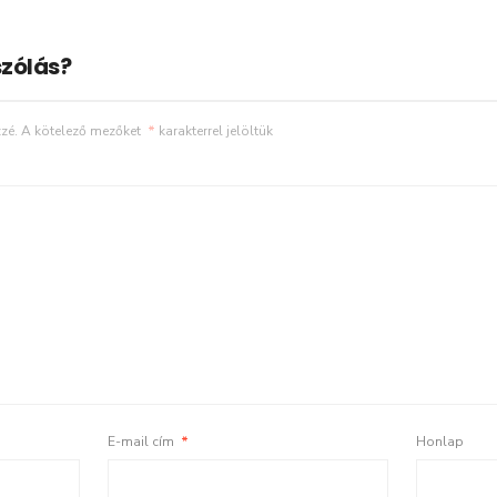
zólás?
zé.
A kötelező mezőket
*
karakterrel jelöltük
E-mail cím
*
Honlap