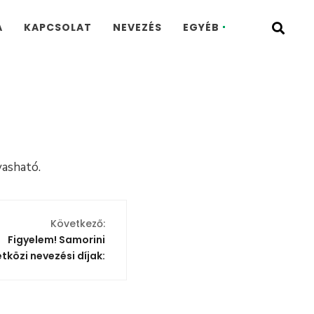
A
KAPCSOLAT
NEVEZÉS
EGYÉB
lvasható.
Következő:
Figyelem! Samorini
közi nevezési díjak: