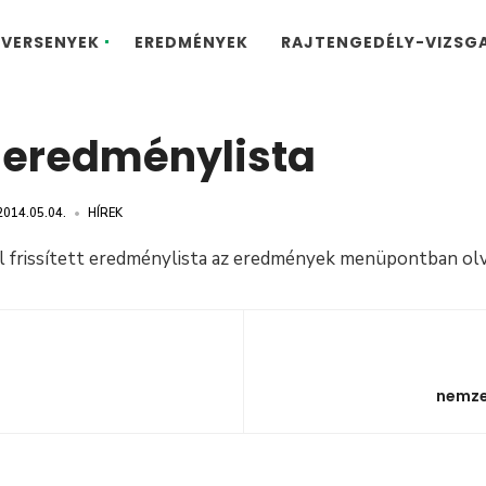
VERSENYEK
EREDMÉNYEK
RAJTENGEDÉLY-VIZSG
t eredménylista
2014.05.04.
•
HÍREK
l frissített eredménylista az eredmények menüpontban o
nemzet