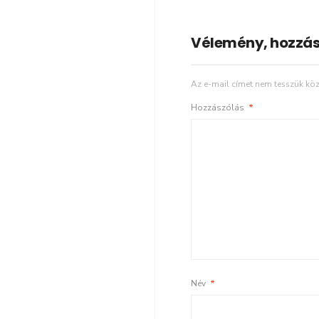
Vélemény, hozzás
Az e-mail címet nem tesszük köz
Hozzászólás
*
Név
*