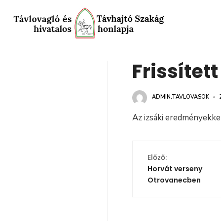
Frissítet
ADMIN.TAVLOVASOK
•
Az izsáki eredményekke
Előző:
Horvát verseny
Otrovanecben