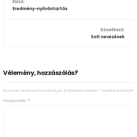
Előző:
Eredmény-nyilvántartás
Következő:
Solt nevezések
Vélemény, hozzászólás?
Az e-mail címet nem tesszük közzé.
A kötelező mezőket
*
karakterrel jelöltük
Hozzászólás
*