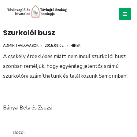
Szurkolói busz
ADMIN.TAVLOVASOK
•
2015.09.02.
•
HÍREK
A csekély érdeklődés miatt nem indul szurkolói busz,
azonban reméljük, hogy egyénileg jelentős számú
szurkolóra számíthatunk és találkozunk Samorinban!
Bányai Béla és Zsuzsi
Előző: