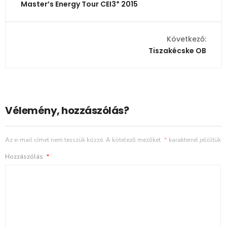
Master’s Energy Tour CEI3* 2015
Következő:
Tiszakécske OB
Vélemény, hozzászólás?
Az e-mail címet nem tesszük közzé.
A kötelező mezőket
*
karakterrel jelöltük
Hozzászólás
*