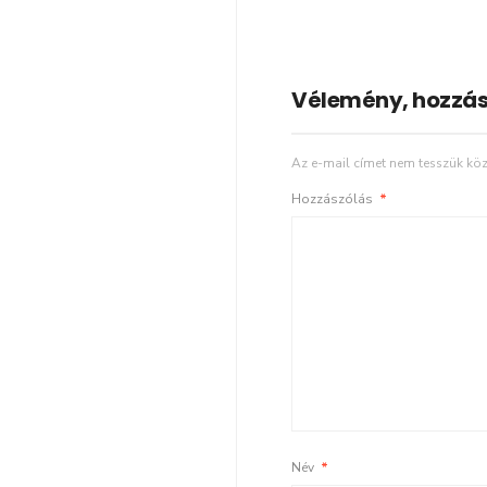
Vélemény, hozzás
Az e-mail címet nem tesszük köz
Hozzászólás
*
Név
*