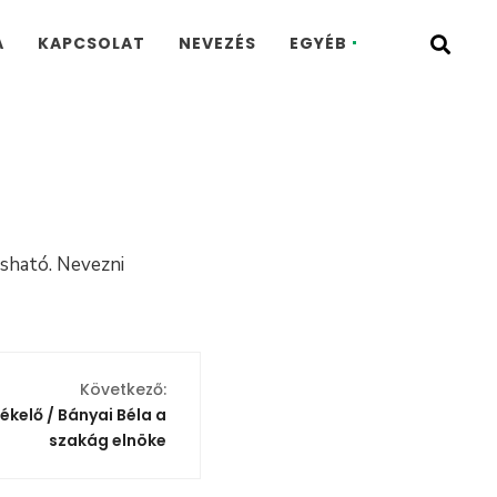
A
KAPCSOLAT
NEVEZÉS
EGYÉB
sható. Nevezni
Következő:
tékelő / Bányai Béla a
szakág elnöke