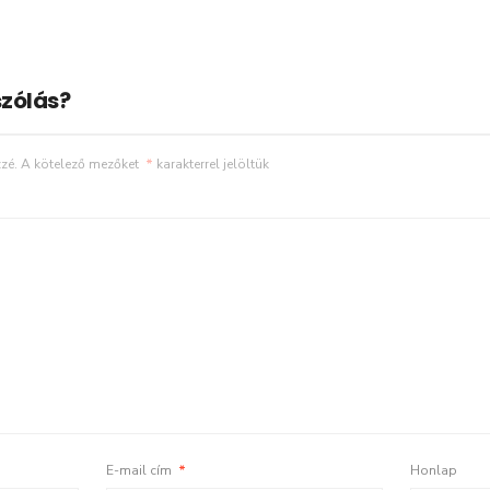
zólás?
zé.
A kötelező mezőket
*
karakterrel jelöltük
E-mail cím
*
Honlap