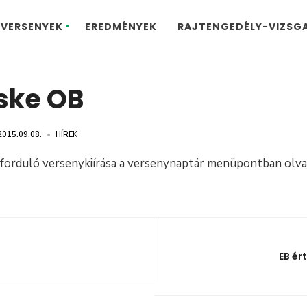
VERSENYEK
EREDMÉNYEK
RAJTENGEDÉLY-VIZSG
ske OB
2015.09.08.
•
HÍREK
 forduló versenykiírása a versenynaptár menüpontban olva
EB ér