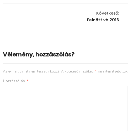
Következő:
Felnőtt vb 2016
Vélemény, hozzászólás?
Az e-mail címet nem tesszük közzé.
A kötelező mezőket
*
karakterrel jelöltük
Hozzászólás
*