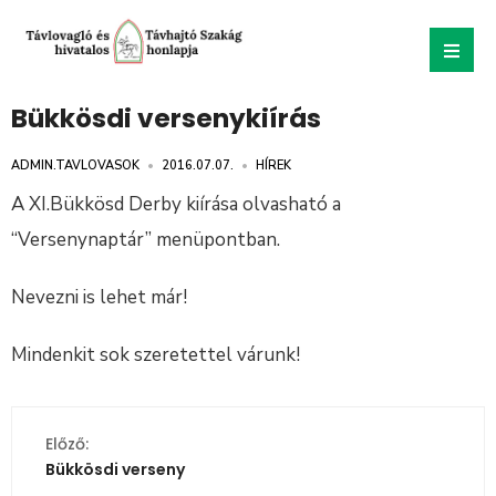
Bükkösdi versenykiírás
ADMIN.TAVLOVASOK
•
2016.07.07.
•
HÍREK
A XI.Bükkösd Derby kiírása olvasható a
“Versenynaptár” menüpontban.
Nevezni is lehet már!
Mindenkit sok szeretettel várunk!
Előző:
Bükkösdi verseny