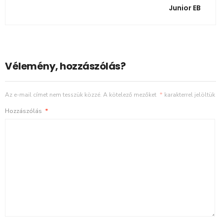
Junior EB
Vélemény, hozzászólás?
Az e-mail címet nem tesszük közzé.
A kötelező mezőket
*
karakterrel jelöltük
Hozzászólás
*