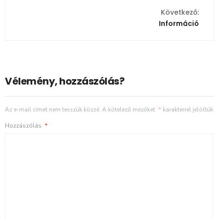
Következő:
Információ
Vélemény, hozzászólás?
Az e-mail címet nem tesszük közzé.
A kötelező mezőket
*
karakterrel jelöltük
Hozzászólás
*