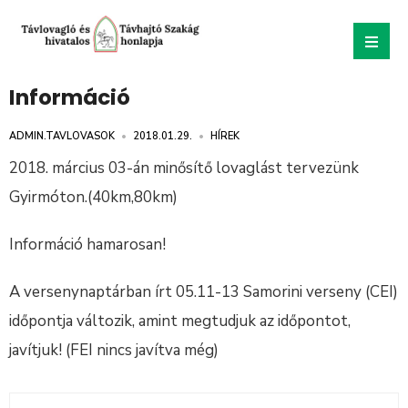
Információ
ADMIN.TAVLOVASOK
•
2018.01.29.
•
HÍREK
2018. március 03-án minősítő lovaglást tervezünk
Gyirmóton.(40km,80km)
Információ hamarosan!
A versenynaptárban írt 05.11-13 Samorini verseny (CEI)
időpontja változik, amint megtudjuk az időpontot,
javítjuk! (FEI nincs javítva még)