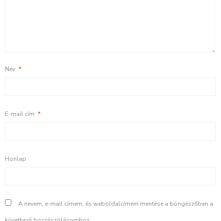
Név
*
E-mail cím
*
Honlap
A nevem, e-mail címem, és weboldalcímem mentése a böngészőben a
következő hozzászólásomhoz.