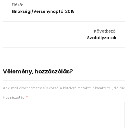
Előző:
Elnökségi/Versenynaptár2018
Következő:
Szabályzatok
Vélemény, hozzászólás?
Az e-mail címet nem tesszük közzé.
A kötelező mezőket
*
karakterrel jelöltük
Hozzászólás
*