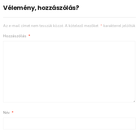
Vélemény, hozzászólás?
Az e-mail címet nem tesszük közzé.
A kötelező mezőket
*
karakterrel jelöltük
Hozzászólás
*
Név
*