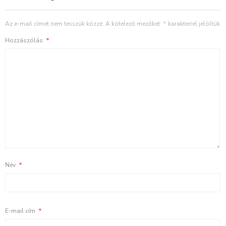
Az e-mail címet nem tesszük közzé.
A kötelező mezőket
*
karakterrel jelöltük
Hozzászólás
*
Név
*
E-mail cím
*