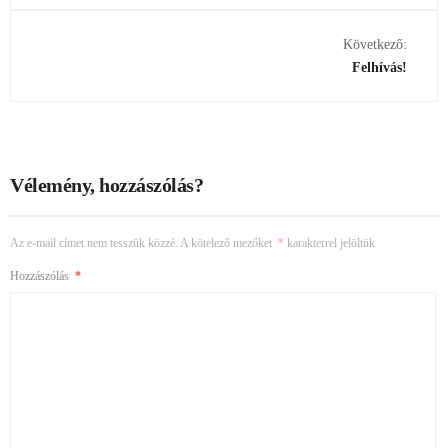
Következő:
Felhívás!
Vélemény, hozzászólás?
Az e-mail címet nem tesszük közzé.
A kötelező mezőket
*
karakterrel jelöltük
Hozzászólás
*