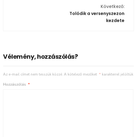
Következő:
Tolódik a versenyszezon
kezdete
Vélemény, hozzászólás?
Az e-mail címet nem tesszük közzé.
A kötelező mezőket
*
karakterrel jelöltük
Hozzászólás
*