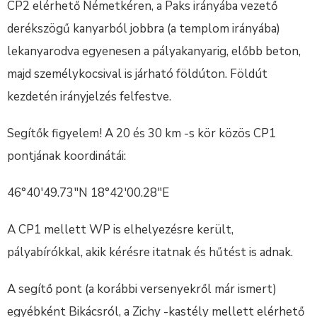
CP2 elérhető Németkéren, a Paks irányába vezető
derékszögű kanyarból jobbra (a templom irányába)
lekanyarodva egyenesen a pályakanyarig, előbb beton,
majd személykocsival is járható földúton. Földút
kezdetén irányjelzés felfestve.
Segítők figyelem! A 20 és 30 km -s kör közös CP1
pontjának koordinátái:
46°40′49.73″N 18°42′00.28″E
A CP1 mellett WP is elhelyezésre került,
pályabírókkal, akik kérésre itatnak és hűtést is adnak.
A segítő pont (a korábbi versenyekről már ismert)
egyébként Bikácsról, a Zichy -kastély mellett elérhető