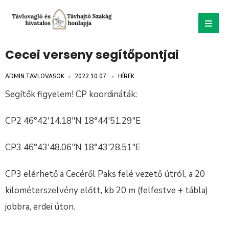
Cecei verseny segítőpontjai
ADMIN.TAVLOVASOK
•
2022.10.07.
•
HÍREK
Segítők figyelem! CP koordináták:
CP2 46°42′14.18″N 18°44′51.29″E
CP3 46°43′48.06″N 18°43′28.51″E
CP3 elérhető a Cecéről Paks felé vezető útról, a 20
kilométerszelvény előtt, kb 20 m (felfestve + tábla)
jobbra, erdei úton.