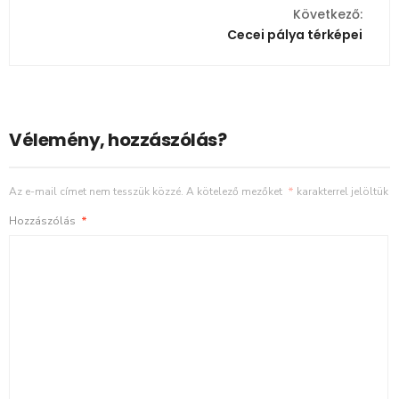
Következő:
Cecei pálya térképei
Vélemény, hozzászólás?
Az e-mail címet nem tesszük közzé.
A kötelező mezőket
*
karakterrel jelöltük
Hozzászólás
*