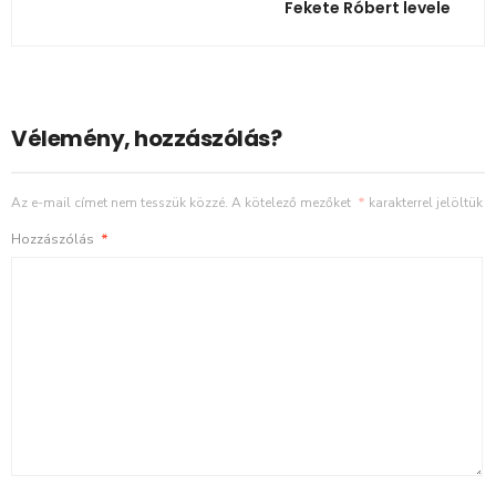
Fekete Róbert levele
Vélemény, hozzászólás?
Az e-mail címet nem tesszük közzé.
A kötelező mezőket
*
karakterrel jelöltük
Hozzászólás
*