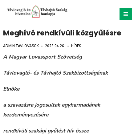
Meghívó rendkívüli közgyűlésre
ADMIN.TAVLOVASOK
•
2023.04.26.
•
HÍREK
A Magyar Lovassport Szövetség
Távlovagló- és Távhajtó Szakbizottságának
Elnöke
a szavazásra jogosultak egyharmadának
kezdeményezésére
rendkívüli szakági gyűlést hív össze