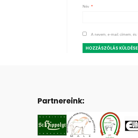
Név
*
A nevem, e-mail címem, é
Partnereink: