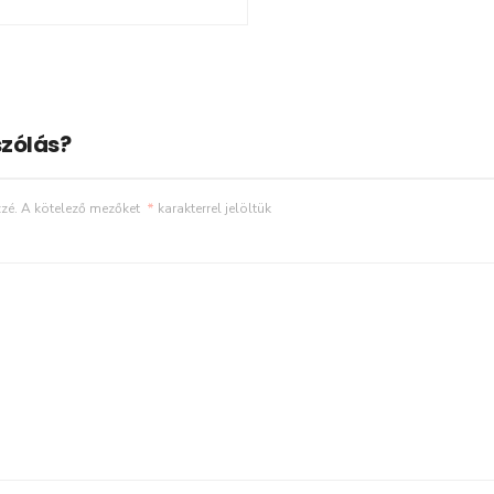
zólás?
zé.
A kötelező mezőket
*
karakterrel jelöltük