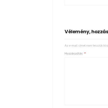
Vélemény, hozzás
Az e-mail címet nem tesszük köz
Hozzászólás
*