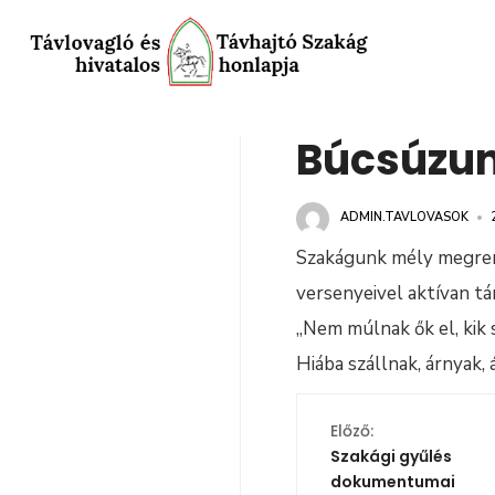
Búcsúzu
ADMIN.TAVLOVASOK
•
Szakágunk mély megren
versenyeivel aktívan tá
„Nem múlnak ők el, kik 
Hiába szállnak, árnyak,
Előző:
Szakági gyűlés
dokumentumai