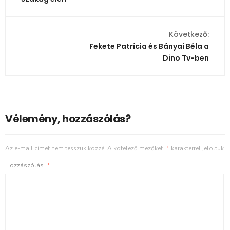
Következő:
Fekete Patrícia és Bányai Béla a
Dino Tv-ben
Vélemény, hozzászólás?
Az e-mail címet nem tesszük közzé.
A kötelező mezőket
*
karakterrel jelöltük
Hozzászólás
*